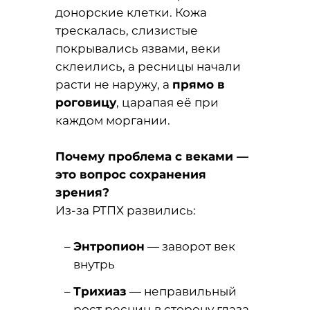
донорские клетки. Кожа
трескалась, слизистые
покрывались язвами, веки
склеились, а ресницы начали
расти не наружу, а
прямо в
роговицу
, царапая её при
каждом моргании.
Почему проблема с веками —
это вопрос сохранения
зрения?
Из-за РТПХ развились:
Энтропион
— заворот век
внутрь
Трихиаз
— неправильный
рост ресниц в сторону глаза