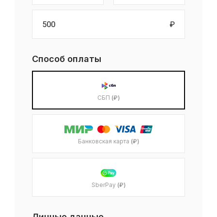
₽
Способ оплаты
СБП
(₽)
Банковская карта
(₽)
SberPay
(₽)
Личные данные