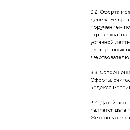
3.2. Оферта м
денежных сред
поручением по 
строке «назна
уставной деяте
электронных п
Жертвователю 
3.3. Совершени
Оферты, считае
кодекса Росси
3.4. Датой ак
является дата
Жертвователя 