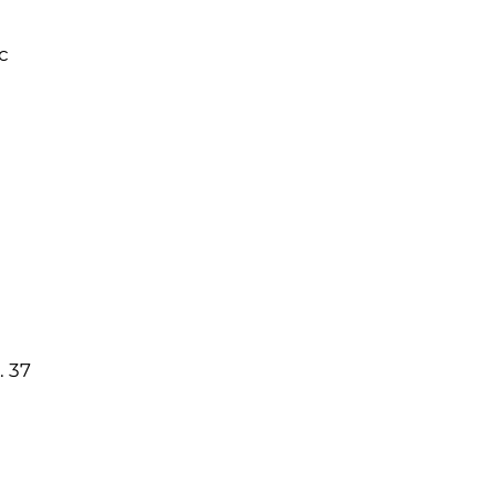
с
. 37