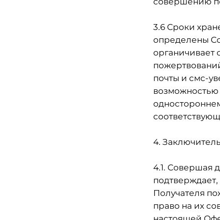
совершению п
3.6 Сроки хра
определены Со
органичивает 
пожертвований
почты и смс-ув
возможностью 
одностороннем
соответствующе
4. Заключител
4.1. Совершая
подтверждает,
Получателя по
право на их с
настоящей Оф