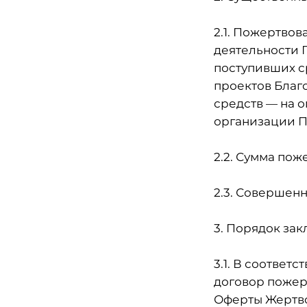
2.1. Пожертво
деятельности П
поступивших с
проектов Благ
средств
— на о
организации П
2.2. Сумма по
2.3. Совершен
3. Порядок за
3.1. В соответ
договор пожер
Оферты Жертв