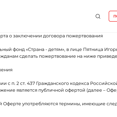
П
рта о заключении договора пожертвования
ный фонд «Страна - детям», в лице Пятница Игор
ажданам сделать пожертвование на ниже приведе
жения
ствии с п. 2 ст. 437 Гражданского кодекса Российс
жение является публичной офертой (далее – Офер
щей Оферте употребляются термины, имеющие сл