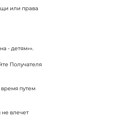
ещи или права
а - детям»».
айте Получателя
 время путем
 не влечет