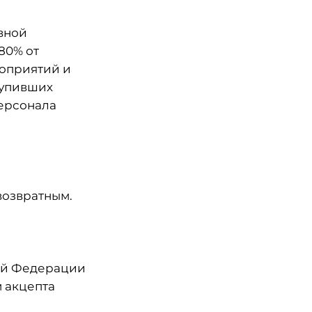
авной
80% от
роприятий и
тупивших
персонала
возвратным.
ской Федерации
 акцепта