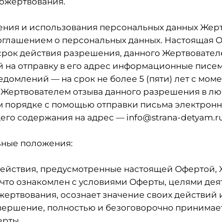
ожертвования.
нения и использования персональных данных Жер
глашением о персональных данных. Настоящая 
срок действия разрешения, данного Жертвовате
 на отправку в его адрес информационные писе
едомлений — на срок не более 5 (пяти) лет с моме
Жертвователем отзыва данного разрешения в лю
 порядке с помощью отправки письма электронн
го содержания на адрес — info@strana-detyam.ru
ьные положения:
 действия, предусмотренные настоящей Офертой,
 что ознакомлен с условиями Оферты, целями дея
жертвования, осознает значение своих действий 
овершение, полностью и безоговорочно принимае
ерты.