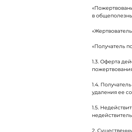
«Пожертвовани
в общеполезны
«Жертвователь
«Получатель п
1.3. Оферта де
пожертвования
1.4. Получател
удаления ее со
1.5. Недействи
недействитель
2. Существенн