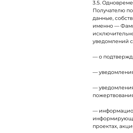
3.5. Одноврем
Получателю по
данные, собст
именно — Фами
исключительно
уведомлений 
— о подтвержд
— уведомления
— уведомления
пожертвования
— информацион
информирующих
проектах, акц