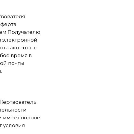
твователя
Оферта
лем Получателю
м электронной
нта акцепта, с
бое время в
ой почты
.
 Жертвователь
тельности
и имеет полное
т условия