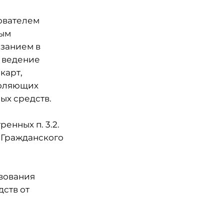
ователем
ным
азанием в
и ведение
карт,
воляющих
ых средств.
енных п. 3.2.
8 Гражданского
твования
дств от