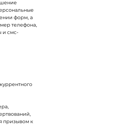
ешение
персональные
ении форм, а
омер телефона,
 и смс-
екуррентного
ера,
ертвований,
я призывом к