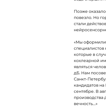
Позже оказалос
повезло. Но го
стали действов
нейросенсорной
«Мы оформили 
специалистов 
которые в слу
кохлеарной им
являться челов
дБ. Нам посове
Санкт-Петербу
кандидатов на
сентябре. В ав
производства д
вечность…»