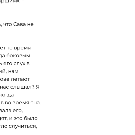
аршим». –
 что Сава не
ет то время
гда боковым
его слух в
ий, нам
лове летают
 нас слышал? Я
когда
в во время сна.
вала его,
ят, и это было
ло случиться,