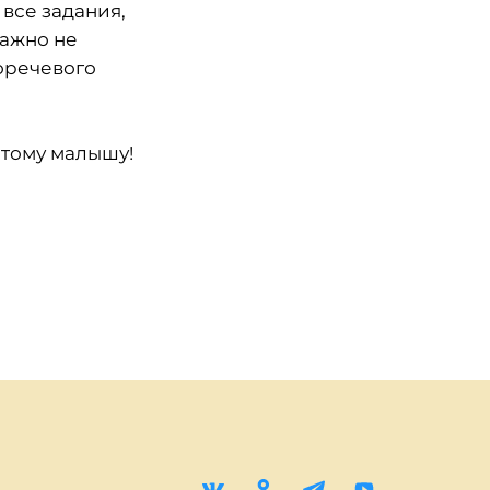
 все задания,
важно не
хоречевого
этому малышу!