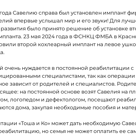
 года Савелию справа был установлен имплант фир
велий впервые услышал мир и его звуки! Для луч
 развития было принято решение об установке вт
мпланта. 23 мая 2024 года в ФСНКЦ ФМБА в Крас
овили второй кохлеарный имплант на левое ушк
а.
й очень нуждается в постоянной реабилитации с
цированными специалистами, так как операции 
ное зависит от родителей и специалистов. Родит
исящее: на постоянной основе возят Савелия на п
гом, логопедом и дефектологом, посещают реаб
аются дома, закупая необходимые пособия и мате
тации «Тоша и Ко» может дать необходимую Сав
реабилитацию, но семья не может оплатить ее са