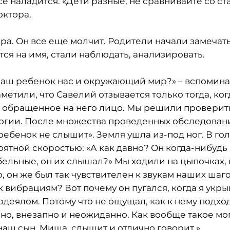
сё наладится. «Дети разные, не сравнивайте со ст
октора.
а. Он все еще молчит. Родители начали замечать,
тся на имя, стали наблюдать, анализировать.
наш ребенок нас и окружающий мир?» – вспомина
аметили, что Савелий отзывается только тогда, ко
 обращенное на него лицо. Мы решили проверить 
огии. После множества проведенных обследован
ребенок не слышит». Земля ушла из-под ног. В го
ятной скоростью: «А как давно? Он когда-нибудь
ельные, он их слышал?» Мы ходили на цыпочках, 
, он же был так чувствителен к звукам наших шаго
к вибрациям? Вот почему он пугался, когда я укры
деялом. Потому что не ощущал, как к нему подход
но, внезапно и неожиданно. Как вообще такое мог
наш сын, Миша, слышит и отлично говорит.»