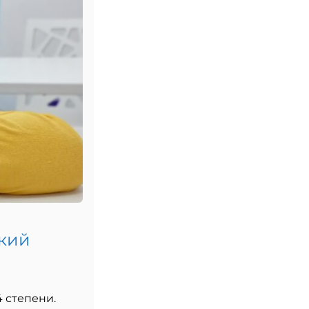
ский
 степени.