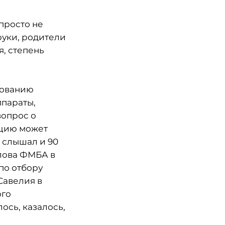
 просто не
 руки, родители
я, степень
бованию
параты,
вопрос о
ацию может
е слышал и 90
олова ФМБА в
по отбору
Савелия в
ого
ось, казалось,