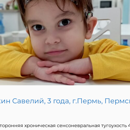
ин Савелий, 3 года, г.Пермь, Перм
торонняя хроническая сенсоневральная тугоухость 4