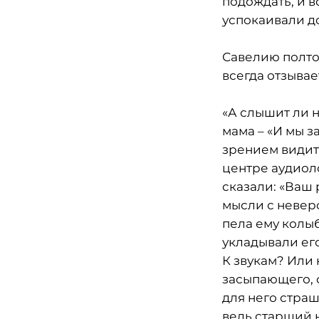
подождать, и в
успокаивали д
Савелию полтор
всегда отзывае
«А слышит ли 
мама – «И мы з
зрением видит
центре аудиол
сказали: «Ваш 
мысли с неверо
пела ему колыб
укладывали его
К звукам? Или 
засыпающего, о
для него страш
ведь старший 