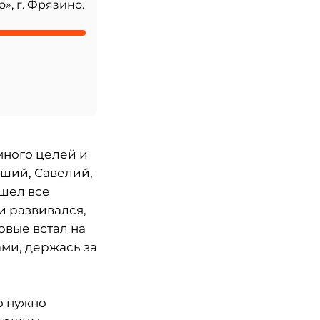
», г. Фрязино.
много целей и
дший, Савелий,
ошел все
и развивался,
рвые встал на
ми, держась за
о нужно