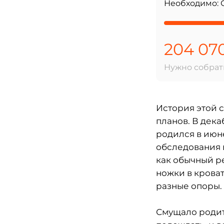
Необходимо: О
204 07
Нужно собрать
История этой с
планов. В дека
родился в июн
обследования 
как обычный ре
ножки в крова
разные опоры.
Смущало родит