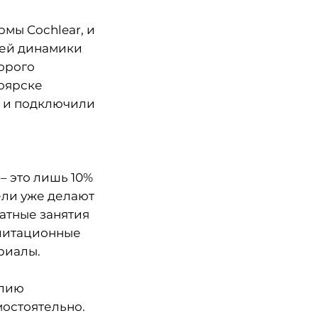
мы Cochlear, и
шей динамики
орого
ноярске
о и подключили
– это лишь 10%
ели уже делают
латные занятия
илитационные
риалы.
елию
мостоятельно.