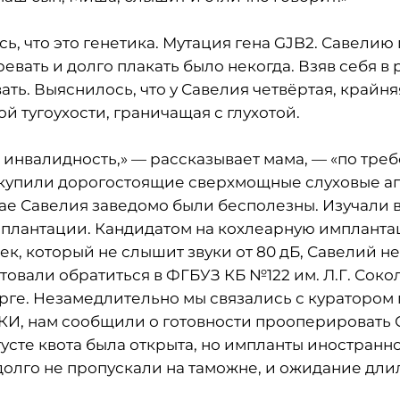
ь, что это генетика. Мутация гена GJB2. Савелию
ревать и долго плакать было некогда. Взяв себя в
ать. Выяснилось, что у Савелия четвёртая, крайня
 тугоухости, граничащая с глухотой.
инвалидность,» — рассказывает мама, — «по тре
купили дорогостоящие сверхмощные слуховые ап
чае Савелия заведомо были бесполезны. Изучали 
плантации. Кандидатом на кохлеарную имплант
ек, который не слышит звуки от 80 дБ, Савелий н
товали обратиться в ФГБУЗ КБ №122 им. Л.Г. Сок
рге. Незамедлительно мы связались с куратором 
 КИ, нам сообщили о готовности прооперировать 
густе квота была открыта, но импланты иностранн
олго не пропускали на таможне, и ожидание длил