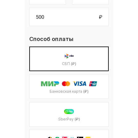
₽
Способ оплаты
СБП
(₽)
Банковская карта
(₽)
SberPay
(₽)