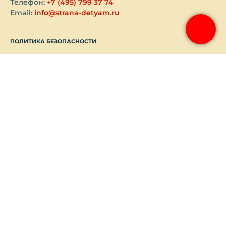
Телефон:
+7 (495) 799 37 74
Email:
info@strana-detyam.ru
ПОЛИТИКА БЕЗОПАСНОСТИ
Совершая пожертвование, пользователь заключает
договор пожертвования путем акцепта
публичной
оферты
.
Политика обработки персональных данных
Политика конфиденциальности
О ФОНДЕ
ПОМОГАЕМ ВМЕСТЕ
ОТЧЕТЫ И ДОКУМЕНТЫ
КОНТАКТЫ И РЕКВИЗИТЫ
НОВОСТИ
ПРОЕКТЫ