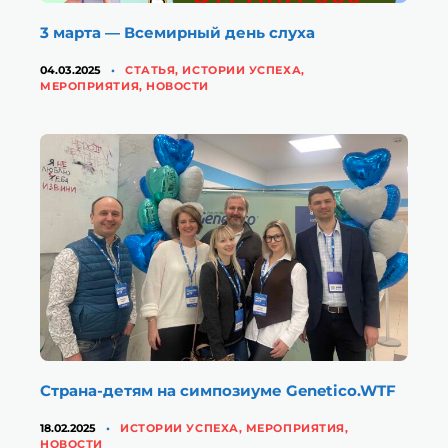
3 марта — Всемирный день слуха
КАТЕГОРИИ
04.03.2025
CТАТЬЯ
,
ИСТОРИИ УСПЕХА
,
МЕРОПРИЯТИЯ
,
НОВОСТИ
Страна-детям на симпозиуме Genetico.WTF
КАТЕГОРИИ
18.02.2025
ИСТОРИИ УСПЕХА
,
МЕРОПРИЯТИЯ
,
НОВОСТИ