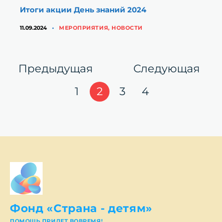
Итоги акции День знаний 2024
КАТЕГОРИИ
11.09.2024
МЕРОПРИЯТИЯ
,
НОВОСТИ
Навигация
Страница
Стр
Предыдущая
Следующая
по
Страница
Страница
Страница
Страница
1
2
3
4
записям
Фонд «Страна - детям»
ПОМОЩЬ ПРИДЕТ ВОВРЕМЯ!